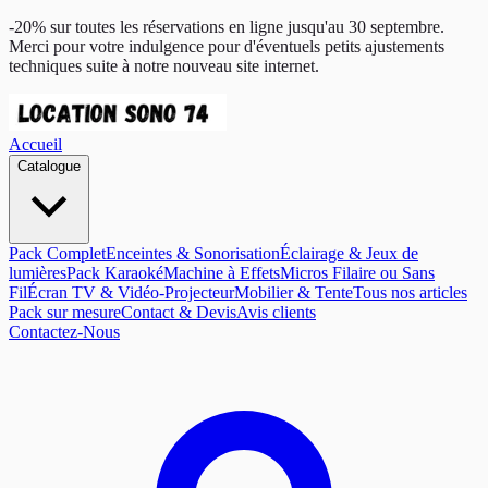
-20% sur toutes les réservations en ligne jusqu'au 30 septembre.
Merci pour votre indulgence pour d'éventuels petits ajustements
techniques suite à notre nouveau site internet.
Accueil
Catalogue
Pack Complet
Enceintes & Sonorisation
Éclairage & Jeux de
lumières
Pack Karaoké
Machine à Effets
Micros Filaire ou Sans
Fil
Écran TV & Vidéo-Projecteur
Mobilier & Tente
Tous nos articles
Pack sur mesure
Contact & Devis
Avis clients
Contactez-Nous