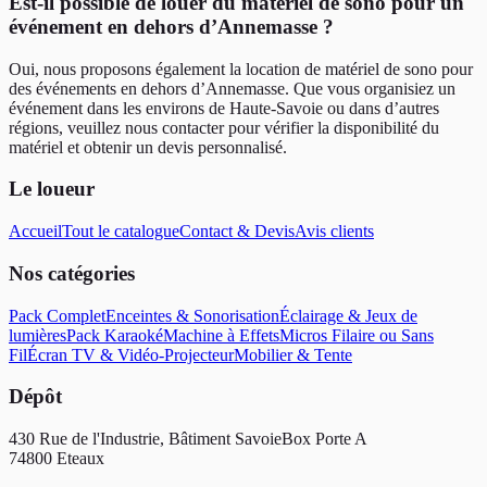
Est-il possible de louer du matériel de sono pour un
événement en dehors d’Annemasse ?
Oui, nous proposons également la location de matériel de sono pour
des événements en dehors d’Annemasse. Que vous organisiez un
événement dans les environs de Haute-Savoie ou dans d’autres
régions, veuillez nous contacter pour vérifier la disponibilité du
matériel et obtenir un devis personnalisé.
Le loueur
Accueil
Tout le catalogue
Contact & Devis
Avis clients
Nos catégories
Pack Complet
Enceintes & Sonorisation
Éclairage & Jeux de
lumières
Pack Karaoké
Machine à Effets
Micros Filaire ou Sans
Fil
Écran TV & Vidéo-Projecteur
Mobilier & Tente
Dépôt
430 Rue de l'Industrie, Bâtiment SavoieBox Porte A
74800
Eteaux