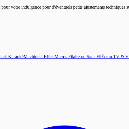
 pour votre indulgence pour d'éventuels petits ajustements techniques su
Pack Karaoké
Machine à Effets
Micros Filaire ou Sans Fil
Écran TV & Vi