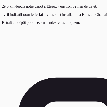
29,5
km depuis notre dépôt à
Eteaux
· environ
32
min de trajet.
Tarif indicatif pour le forfait livraison et installation à
Bons en Chablai
Retrait au dépôt possible, sur rendez-vous uniquement.
Pack Complet
à partir de
89 €
Enceintes & Sonorisation
à partir de
49 €
Éclairage & Jeux de lumières
à partir de
40 €
Pack Karaoké
à partir de
100 €
Machine à Effets
à partir de
20 €
Micros Filaire ou Sans Fil
à partir de
10 €
Écran TV & Vidéo-Projecteur
à partir de
40 €
Mobilier & Tente
à partir de
14 €